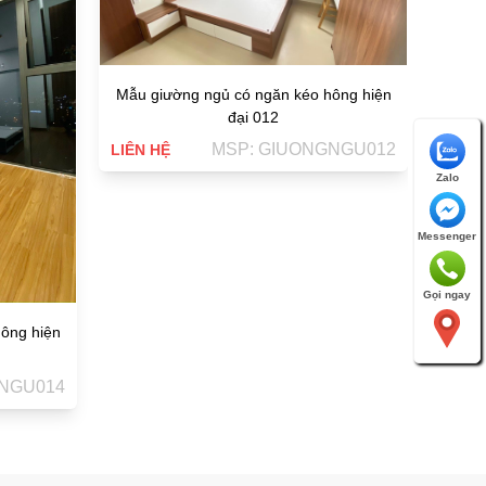
Mẫu giường ngủ có ngăn kéo hông hiện
đại 012
MSP: GIUONGNGU012
LIÊN HỆ
Zalo
Messenger
Gọi ngay
ông hiện
NGU014