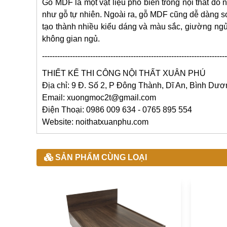
Gỗ MDF là một vật liệu phổ biến trong nội thất d
như gỗ tự nhiên. Ngoài ra, gỗ MDF cũng dễ dàng sơ
tạo thành nhiều kiểu dáng và màu sắc, giường ngủ
không gian ngủ.
-------------------------------------------------------------------------
THIẾT KẾ THI CÔNG
NỘI THẤT XUÂN PHÚ
Địa chỉ: 9 Đ. Số 2, P Đông Thành, Dĩ An, Bình Dư
Email: xuongmoc2t@gmail.com
Điện Thoại: 0986 009 634 - 0765 895 554
Website: noithatxuanphu.com
SẢN PHẨM CÙNG LOẠI