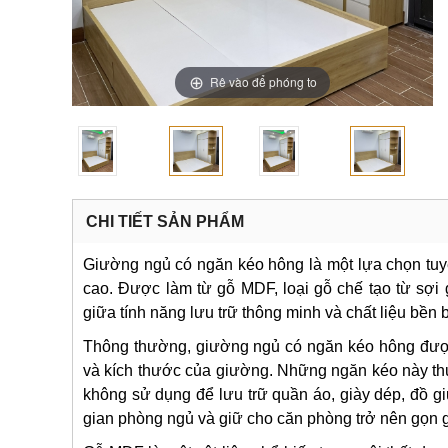
Rê vào để phóng to
CHI TIẾT SẢN PHẨM
Giường ngủ có ngăn kéo hông là một lựa chọn tuyệt
cao. Được làm từ gỗ MDF, loại gỗ chế tạo từ sợ
giữa tính năng lưu trữ thông minh và chất liệu bền b
Thông thường, giường ngủ có ngăn kéo hông được 
và kích thước của giường. Những ngăn kéo này t
không sử dụng để lưu trữ quần áo, giày dép, đồ g
gian phòng ngủ và giữ cho căn phòng trở nên gọn 