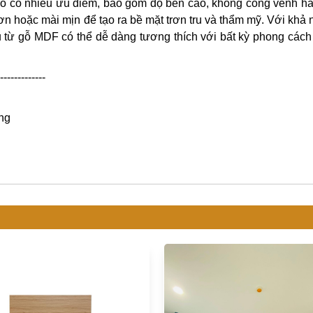
o nó có nhiều ưu điểm, bao gồm độ bền cao, không cong vênh h
n hoặc mài mịn để tạo ra bề mặt trơn tru và thẩm mỹ. Với khả
 từ gỗ MDF có thể dễ dàng tương thích với bất kỳ phong cách
-------------
ơng