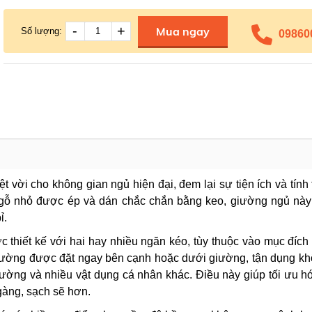
-
+
Mua ngay
Số lượng:
09860
 vời cho không gian ngủ hiện đại, đem lại sự tiện ích và tín
i gỗ nhỏ được ép và dán chắc chắn bằng keo, giường ngủ này
ỉ.
thiết kế với hai hay nhiều ngăn kéo, tùy thuộc vào mục đích
hường được đặt ngay bên cạnh hoặc dưới giường, tận dụng kh
iường và nhiều vật dụng cá nhân khác. Điều này giúp tối ưu h
gàng, sạch sẽ hơn.