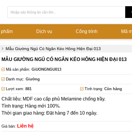
 phẩm
Dịch vụ
Công trình
Mã 
Mẫu Giường Ngủ Có Ngăn Kéo Hông Hiện Đại 013
MẪU GIƯỜNG NGỦ CÓ NGĂN KÉO HÔNG HIỆN ĐẠI 013
Mã sản phẩm:
GiUONGNGU013
Danh mục:
Giường
Lượt xem:
881
Tình trạng:
Còn hàng
Chất liệu: MDF cao cấp phủ Melamine chống trầy.
Tình trạng: Hàng mới 100%.
Thời gian giao hàng: Đặt hàng 7 đến 10 ngày.
Liên hệ
Giá bán: