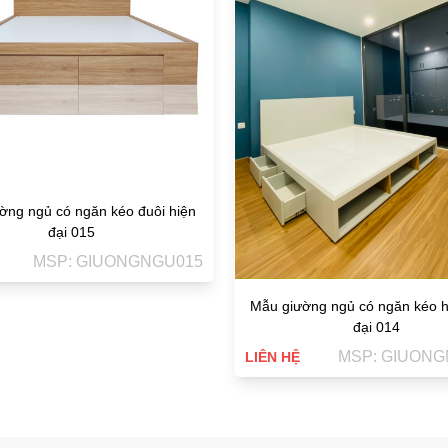
ờng ngủ có ngăn kéo đuôi hiện
đại 015
MSP: GIUONGNGU015
Mẫu giường ngủ có ngăn kéo h
đại 014
MSP: GIUONG
LIÊN HỆ