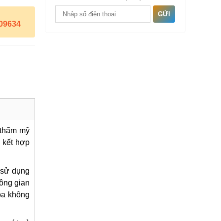
GỬI
09634
h thẩm mỹ
 kết hợp
 sử dụng
ông gian
óa không