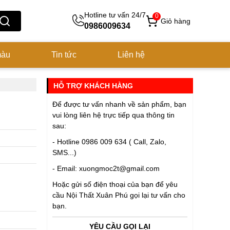
Hotline tư vấn 24/7
0
Giỏ hàng
0986009634
màu
Tin tức
Liên hệ
HỖ TRỢ KHÁCH HÀNG
Để được tư vấn nhanh về sản phẩm, bạn
vui lòng liên hệ trực tiếp qua thông tin
sau:
- Hotline 0986 009 634 ( Call, Zalo,
SMS...)
- Email: xuongmoc2t@gmail.com
Hoặc gửi số điện thoại của bạn để yêu
cầu
Nội Thất Xuân Phú
gọi lại tư vấn cho
bạn.
YÊU CẦU GỌI LẠI