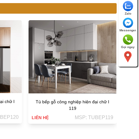
Zalo
Tủ bế
Messenger
LIÊN H
Gọi ngay
 chữ I
Tủ bếp gỗ công nghiệp hiện đại chữ I
119
BEP120
MSP: TUBEP119
LIÊN HỆ