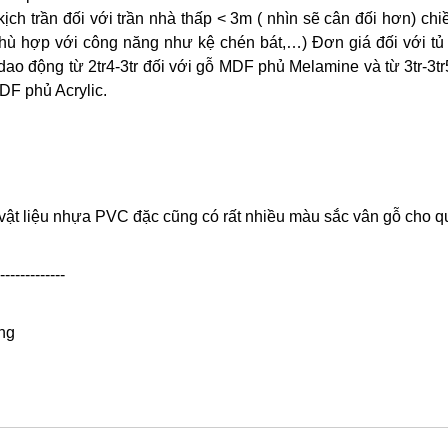
ch trần đối với trần nhà thấp < 3m ( nhìn sẽ cân đối hơn) chi
 phù hợp với công năng như kệ chén bát,…) Đơn giá đối với tủ
ao động từ 2tr4-3tr đối với gỗ MDF phủ Melamine và từ 3tr-3tr
F phủ Acrylic.
ó vật liệu nhựa PVC đặc cũng có rất nhiều màu sắc vân gỗ cho 
-------------
ơng