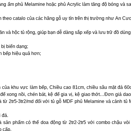
áng ẩm phủ Melamine hoặc phủ Acrylic làm tăng độ bóng và sa
 theo catalo của các hãng gỗ uy tín trên thị trường như An C
n và hộc tủ rộng, giúp bạn dễ dàng sắp xếp và lưu trữ đồ dùng
 bị biến dạng;
an bếp hiệu quả hơn;
ch của khu vực làm bếp, Chiều cao 81cm, chiều sâu mặt đá 60
để xong nồi, chén bát, kệ để gia vị, kệ giao thớt…Đơn giá da
à từ 2tr5-3tr2/md đối với tủ gỗ MDF phủ Melamine và cánh tủ
 đá.
à sản phẩm có thể doa động từ 2tr2-2tr5 với combo chậu vòi
o cấp.