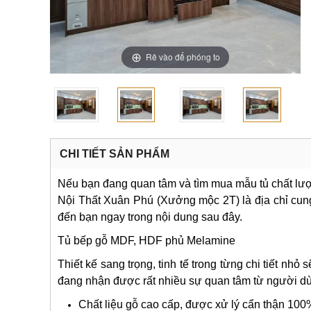
Rê vào để phóng to
CHI TIẾT SẢN PHẨM
Nếu bạn đang quan tâm và tìm mua mẫu tủ chất lượ
Nội Thất Xuân Phú (Xưởng mộc 2T) là địa chỉ cung c
đến bạn ngay trong nội dung sau đây.
Tủ bếp gỗ MDF, HDF phủ Melamine
Thiết kế sang trọng, tinh tế trong từng chi tiết n
đang nhận được rất nhiều sự quan tâm từ người d
Chất liệu gỗ cao cấp, được xử lý cẩn thận 100