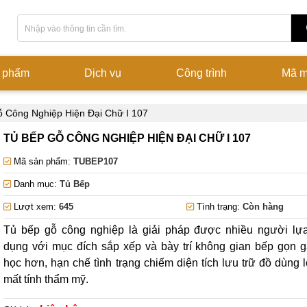
 phẩm
Dịch vụ
Công trình
Mã 
 Công Nghiệp Hiện Đại Chữ I 107
TỦ BẾP GỖ CÔNG NGHIỆP HIỆN ĐẠI CHỮ I 107
Mã sản phẩm:
TUBEP107
Danh mục:
Tủ Bếp
Lượt xem:
645
Tình trạng:
Còn hàng
Tủ bếp gỗ công nghiệp là giải pháp được nhiều người lự
dụng với mục đích sắp xếp và bày trí không gian bếp gọn 
học hơn, hạn chế tình trạng chiếm diện tích lưu trữ đồ dùng 
mất tính thẩm mỹ.