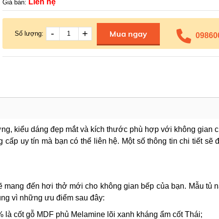
Liên hệ
Giá bán:
-
+
Mua ngay
Số lượng:
09860
ng, kiểu dáng đẹp mắt và kích thước phù hợp với không gian c
ấp uy tín mà bạn có thể liên hệ. Một số thông tin chi tiết sẽ
hỏ sẽ mang đến hơi thở mới cho không gian bếp của bạn. Mẫu tủ 
ùng vì những ưu điểm sau đây:
% là cốt gỗ MDF phủ Melamine lõi xanh kháng ẩm cốt Thái;