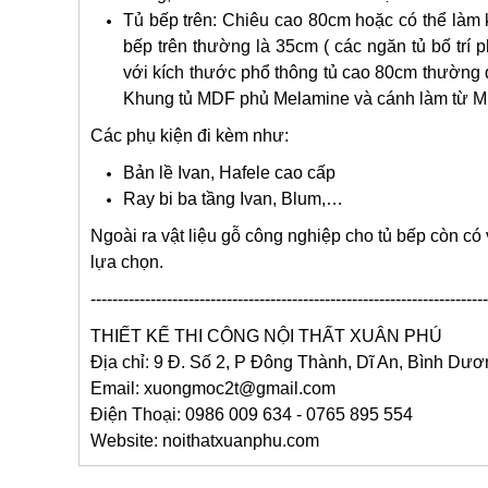
Tủ bếp trên: Chiêu cao 80cm hoặc có thể làm kị
bếp trên thường là 35cm ( các ngăn tủ bố trí
với kích thước phổ thông tủ cao 80cm thường d
Khung tủ MDF phủ Melamine và cánh làm từ MD
Các phụ kiện đi kèm như:
Bản lề Ivan, Hafele cao cấp
Ray bi ba tầng Ivan, Blum,…
Ngoài ra vật liệu gỗ công nghiệp cho tủ bếp còn c
lựa chọn.
-------------------------------------------------------------------------
THIẾT KẾ THI CÔNG
NỘI THẤT XUÂN PHÚ
Địa chỉ: 9 Đ. Số 2, P Đông Thành, Dĩ An, Bình Dư
Email: xuongmoc2t@gmail.com
Điện Thoại: 0986 009 634 - 0765 895 554
Website: noithatxuanphu.com