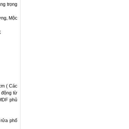
ng trọng
ương, Mộc
;
cm ( Các
o động từ
 MDF phủ
 rửa phổ