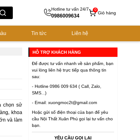
Hotline tư vấn 24/7
0
Giỏ hàng
0986009634
màu
Tin tức
Liên hệ
HỖ TRỢ KHÁCH HÀNG
Để được tư vấn nhanh về sản phẩm, bạn
vui lòng liên hệ trực tiếp qua thông tin
sau:
- Hotline 0986 009 634 ( Call, Zalo,
SMS...)
- Email: xuongmoc2t@gmail.com
a chọn sử
gàng, khoa
Hoặc gửi số điện thoại của bạn để yêu
cầu
Nội Thất Xuân Phú
gọi lại tư vấn cho
lớn và làm
bạn.
YÊU CẦU GỌI LẠI