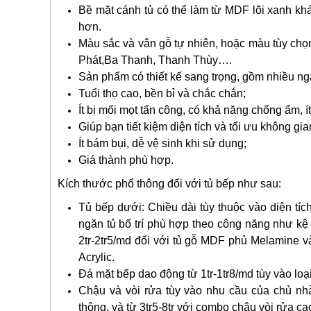
Bề mặt cánh tủ có thể làm từ MDF lõi xanh kh
hơn.
Màu sắc và vân gỗ tự nhiên, hoặc màu tùy chọn
Phát,Ba Thanh, Thanh Thùy….
Sản phẩm có thiết kế sang trọng, gồm nhiều ngă
Tuổi thọ cao, bền bỉ và chắc chắn;
Ít bị mối mọt tấn công, có khả năng chống ẩm, ít
Giúp bạn tiết kiệm diện tích và tối ưu không gi
Ít bám bụi, dễ vệ sinh khi sử dụng;
Giá thành phù hợp.
Kích thước phổ thông đối với tủ bếp như sau:
Tủ bếp dưới: Chiều dài tùy thuộc vào diện tí
ngăn tủ bố trí phù hợp theo công năng như kệ 
2tr-2tr5/md đối với tủ gỗ MDF phủ Melamine v
Acrylic.
Đá mặt bếp dao động từ 1tr-1tr8/md tùy vào loại
Chậu và vòi rửa tùy vào nhu cầu của chủ nh
thông, và từ 3tr5-8tr với combo chậu vòi rửa ca