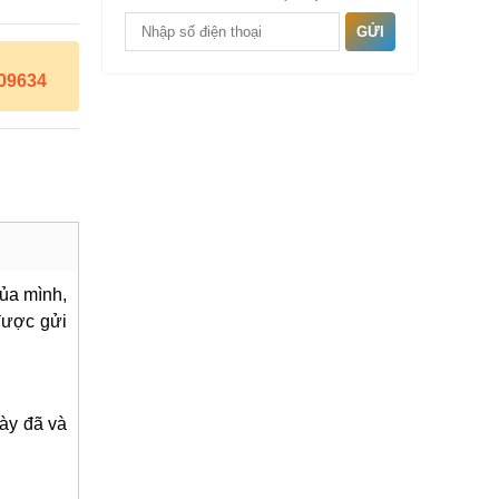
GỬI
09634
ủa mình,
 được gửi
này đã và