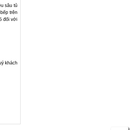
ều sâu tủ
 bếp trên
5 đối với
quý khách