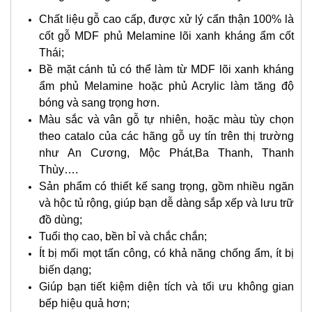
Chất liệu gỗ cao cấp, được xử lý cẩn thận 100% là
cốt gỗ MDF phủ Melamine lõi xanh kháng ẩm cốt
Thái;
Bề mặt cánh tủ có thể làm từ MDF lõi xanh kháng
ẩm phủ Melamine hoặc phủ Acrylic làm tăng độ
bóng và sang trọng hơn.
Màu sắc và vân gỗ tự nhiên, hoặc màu tùy chọn
theo catalo của các hãng gỗ uy tín trên thị trường
như An Cương, Mộc Phát,Ba Thanh, Thanh
Thùy….
Sản phẩm có thiết kế sang trọng, gồm nhiều ngăn
và hộc tủ rộng, giúp bạn dễ dàng sắp xếp và lưu trữ
đồ dùng;
Tuổi thọ cao, bền bỉ và chắc chắn;
Ít bị mối mọt tấn công, có khả năng chống ẩm, ít bị
biến dạng;
Giúp bạn tiết kiệm diện tích và tối ưu không gian
bếp hiệu quả hơn;