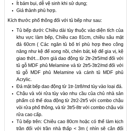
Ít bám bụi, dễ vệ sinh khi sử dụng;
Giá thành phù hợp.
Kích thước phổ thông đối với tủ bếp như sau:
Tủ bếp dưới: Chiều dài tùy thuộc vào diện tích của
khu vực làm bếp, Chiều cao 81cm, chiều sâu mặt
đá 60cm ( Các ngăn tủ bố trí phù hợp theo công
năng như kệ để xong nồi, chén bát, kệ để gia vị, kệ
giao thớt…Đơn giá dao động từ 2tr-2tr5/md đối với
tủ gỗ MDF phủ Melamine và từ 2tr5-3tr2/md đối với
tủ gỗ MDF phủ Melamine và cánh tủ MDF phủ
Acrylic.
Đá mặt bếp dao động từ 1tr-1tr8/md tùy vào loại đá.
Chậu và vòi rửa tùy vào nhu cầu của chủ nhà sản
phẩm có thể doa động từ 2tr2-2tr5 với combo chậu
vòi rửa phổ thông, và từ 3tr5-8tr với combo chậu vòi
rửa cao cấp.
Tủ bếp trên: Chiêu cao 80cm hoặc có thể làm kịch
trần đối với trần nhà thấp < 3m ( nhìn sẽ cân đối