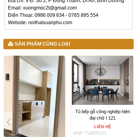
Địa chỉ: 9 Đ. Số 2, P Đông Thành, Dĩ An, Bình Dương
Email: xuongmoc2t@gmail.com
Điện Thoại: 0986 009 634 - 0765 895 554
Website: noithatxuanphu.com
SẢN PHẨM CÙNG LOẠI
Tủ bếp gỗ công nghiệp hiện
đại chữ I 121
LIÊN HỆ
MSP: TUBEP121