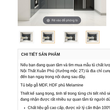
Rê vào để phóng to
CHI TIẾT SẢN PHẨM
Nếu bạn đang quan tâm và tìm mua mẫu tủ chất lượ
Nội Thất Xuân Phú (Xưởng mộc 2T) là địa chỉ cung c
đến bạn ngay trong nội dung sau đây.
Tủ bếp gỗ MDF, HDF phủ Melamine
Thiết kế sang trọng, tinh tế trong từng chi tiết n
đang nhận được rất nhiều sự quan tâm từ người d
Chất liệu gỗ cao cấp, được xử lý cẩn thận 100