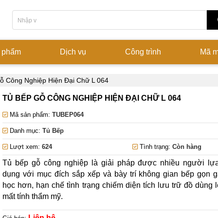
 phẩm
Dịch vụ
Công trình
Mã 
ỗ Công Nghiệp Hiện Đại Chữ L 064
TỦ BẾP GỖ CÔNG NGHIỆP HIỆN ĐẠI CHỮ L 064
Mã sản phẩm:
TUBEP064
Danh mục:
Tủ Bếp
Lượt xem:
624
Tình trạng:
Còn hàng
Tủ bếp gỗ công nghiệp là giải pháp được nhiều người lự
dụng với mục đích sắp xếp và bày trí không gian bếp gọn 
học hơn, hạn chế tình trạng chiếm diện tích lưu trữ đồ dùng 
mất tính thẩm mỹ.
Liên hệ