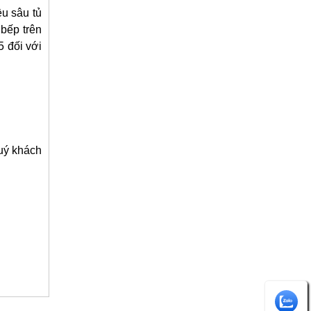
ều sâu tủ
 bếp trên
5 đối với
quý khách