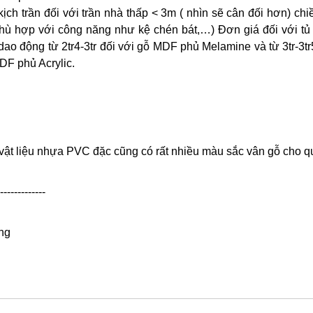
ch trần đối với trần nhà thấp < 3m ( nhìn sẽ cân đối hơn) chi
 phù hợp với công năng như kệ chén bát,…) Đơn giá đối với tủ
ao động từ 2tr4-3tr đối với gỗ MDF phủ Melamine và từ 3tr-3tr
F phủ Acrylic.
ó vật liệu nhựa PVC đặc cũng có rất nhiều màu sắc vân gỗ cho 
-------------
ơng