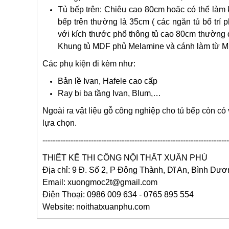
Tủ bếp trên: Chiêu cao 80cm hoặc có thể làm kị
bếp trên thường là 35cm ( các ngăn tủ bố trí
với kích thước phổ thông tủ cao 80cm thường d
Khung tủ MDF phủ Melamine và cánh làm từ MD
Các phụ kiện đi kèm như:
Bản lề Ivan, Hafele cao cấp
Ray bi ba tầng Ivan, Blum,…
Ngoài ra vật liệu gỗ công nghiệp cho tủ bếp còn c
lựa chọn.
-------------------------------------------------------------------------
THIẾT KẾ THI CÔNG
NỘI THẤT XUÂN PHÚ
Địa chỉ: 9 Đ. Số 2, P Đông Thành, Dĩ An, Bình Dư
Email: xuongmoc2t@gmail.com
Điện Thoại: 0986 009 634 - 0765 895 554
Website: noithatxuanphu.com