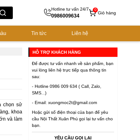
Hotline tư vấn 24/7
0
Giỏ hàng
0986009634
màu
Tin tức
Liên hệ
HỖ TRỢ KHÁCH HÀNG
Để được tư vấn nhanh về sản phẩm, bạn
vui lòng liên hệ trực tiếp qua thông tin
sau:
- Hotline 0986 009 634 ( Call, Zalo,
SMS...)
- Email: xuongmoc2t@gmail.com
a chọn sử
gàng, khoa
Hoặc gửi số điện thoại của bạn để yêu
lớn và làm
cầu
Nội Thất Xuân Phú
gọi lại tư vấn cho
bạn.
YÊU CẦU GỌI LẠI