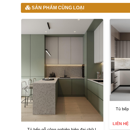
SẢN PHẨM CÙNG LOẠI
Tủ bếp 
LIÊN HỆ
Tủ bếp gỗ công nghiệp hiện đại chữ L