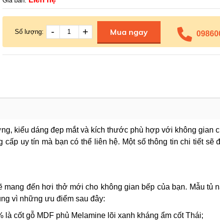
Giá bán:
-
+
Mua ngay
Số lượng:
09860
ng, kiểu dáng đẹp mắt và kích thước phù hợp với không gian c
ấp uy tín mà bạn có thể liên hệ. Một số thông tin chi tiết sẽ
hỏ sẽ mang đến hơi thở mới cho không gian bếp của bạn. Mẫu tủ 
ùng vì những ưu điểm sau đây:
% là cốt gỗ MDF phủ Melamine lõi xanh kháng ẩm cốt Thái;