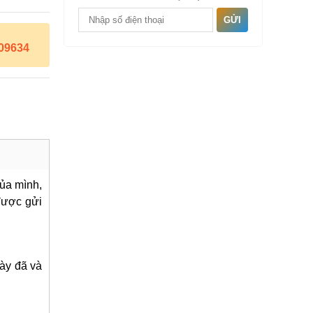
GỬI
09634
ủa mình,
 được gửi
này đã và