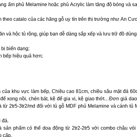
áng ẩm phủ Melamine hoặc phủ Acrylic làm tăng độ bóng và sa
 theo catalo của các hãng gỗ uy tín trên thị trường như An C
n và hộc tủ rộng, giúp bạn dễ dàng sắp xếp và lưu trữ đồ dùng
 bị biến dạng;
an bếp hiệu quả hơn;
ch của khu vực làm bếp, Chiều cao 81cm, chiều sâu mặt đá 60
để xong nồi, chén bát, kệ để gia vị, kệ giao thớt…Đơn giá da
à từ 2tr5-3tr2/md đối với tủ gỗ MDF phủ Melamine và cánh tủ
 đá.
à sản phẩm có thể doa động từ 2tr2-2tr5 với combo chậu vòi
o cấp.