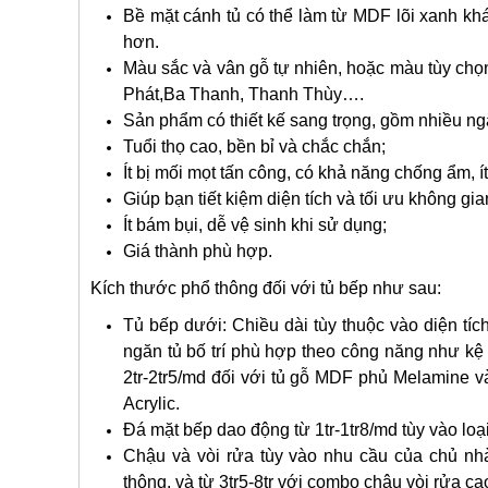
Bề mặt cánh tủ có thể làm từ MDF lõi xanh kh
hơn.
Màu sắc và vân gỗ tự nhiên, hoặc màu tùy chọn
Phát,Ba Thanh, Thanh Thùy….
Sản phẩm có thiết kế sang trọng, gồm nhiều ngă
Tuổi thọ cao, bền bỉ và chắc chắn;
Ít bị mối mọt tấn công, có khả năng chống ẩm, ít
Giúp bạn tiết kiệm diện tích và tối ưu không gi
Ít bám bụi, dễ vệ sinh khi sử dụng;
Giá thành phù hợp.
Kích thước phổ thông đối với tủ bếp như sau:
Tủ bếp dưới: Chiều dài tùy thuộc vào diện tí
ngăn tủ bố trí phù hợp theo công năng như kệ 
2tr-2tr5/md đối với tủ gỗ MDF phủ Melamine v
Acrylic.
Đá mặt bếp dao động từ 1tr-1tr8/md tùy vào loại
Chậu và vòi rửa tùy vào nhu cầu của chủ nh
thông, và từ 3tr5-8tr với combo chậu vòi rửa ca