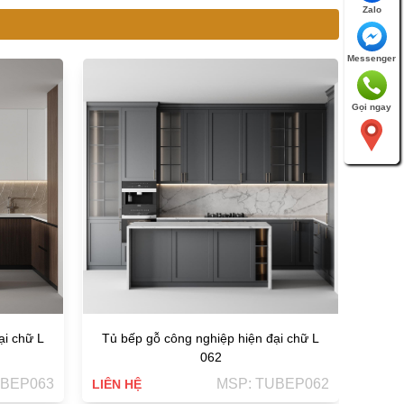
Zalo
Messenger
Tủ b
Gọi ngay
LIÊN 
ại chữ L
Tủ bếp gỗ công nghiệp hiện đại chữ L
062
UBEP063
MSP: TUBEP062
LIÊN HỆ