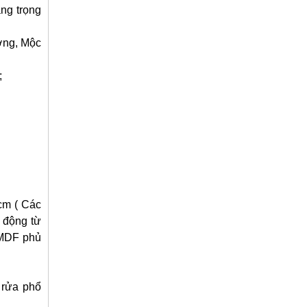
ng trọng
ương, Mộc
;
cm ( Các
o động từ
 MDF phủ
 rửa phổ